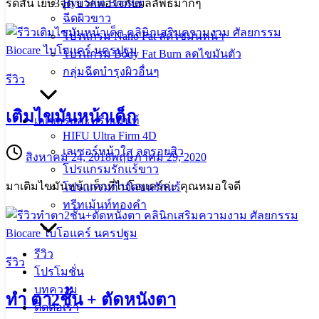
Hya Skin Booster
รีดสั้น เย็บ3จุด บวกพอใจกับผลลัพธ์มากๆ
ฉีดผิวขาว
โปรแกรม Nano Fat ลดไขมันหน้า
โปรแกรม Body Fat Burn ลดไขมันตัว
กลุ่มฉีดบำรุงผิวอื่นๆ
รีวิว
เติมไขมันหน้าเด็ก
เลเซอร์และทรีทเม้นท์
HIFU Ultra Firm 4D
เลเซอร์หน้าใส ลดรอยสิว
สิงหาคม 24, 2018
พฤษภาคม 29, 2020
โปรแกรมรักแร้ขาว
มาเติมไขมันหน้าเด็กที่ไบโอแคร์ค่ะ คุณหมอใจดี
โปรแกรมกำจัดขนรักแร้
ทรีทเม้นท์ทองคำ
รีวิว
รีวิว
โปรโมชั่น
บทความ
ทำ ตา2ชั้น + ตัดหนังตา
ติดต่อเรา