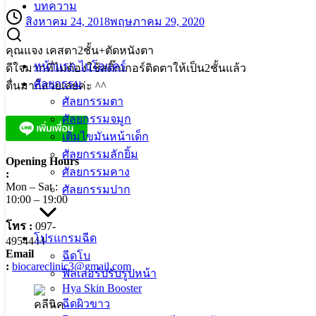
บทความ
สิงหาคม 24, 2018
พฤษภาคม 29, 2020
คุณแจง เคสตา2ชั้น+ตัดหนังตา
หน้าแรก ไบโอแคร์
ดีใจมากที่ไม่ต้องใช้สติ๊กเกอร์ติดตาให้เป็น2ชั้นแล้ว
ศัลยกรรม
ตื่นมาก็สวยเลยค่ะ ^^
ศัลยกรรมตา
ศัลยกรรมจมูก
เติมไขมันหน้าเด็ก
ศัลยกรรมลักยิ้ม
Opening Hours
ศัลยกรรมคาง
:
Mon – Sat :
ศัลยกรรมปาก
10:00 – 19:00
โทร :
097-
โปรแกรมฉีด
4954444
Email
ฉีดโบ
:
biocareclinic3@gmail.com
ฟิลเลอร์ปรับรูปหน้า
Hya Skin Booster
ฉีดผิวขาว