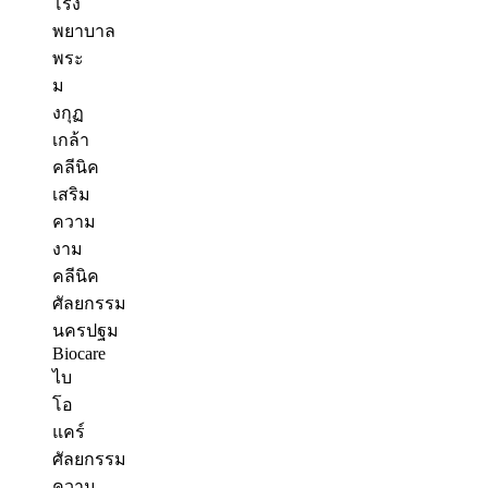
คลีนิค
เสริม
ความ
งาม
คลีนิค
ศัลยกรรม
นครปฐม
Biocare
ไบ
โอ
แคร์
ศัลยกรรม
ความ