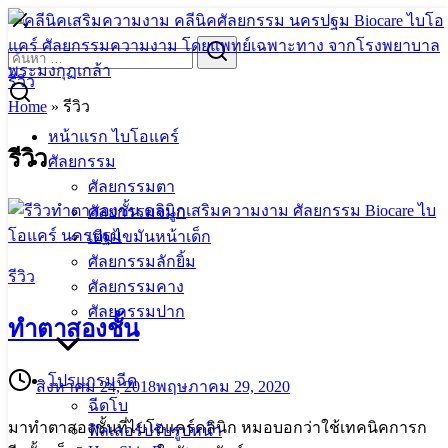
Skip
to
Search
Search
content
for:
รีวิว
Home
»
รีวิว
หน้าแรก ไบโอแคร์
รีวิว
ศัลยกรรม
ศัลยกรรมตา
ศัลยกรรมจมูก
เติมไขมันหน้าเด็ก
ศัลยกรรมลักยิ้ม
รีวิว
ศัลยกรรมคาง
ศัลยกรรมปาก
ทำตาสองชั้น
โปรแกรมฉีด
สิงหาคม 24, 2018
พฤษภาคม 29, 2020
ฉีดโบ
มาทำตาสองชั้นที่ไบโอแคร์คลินิก หมอบอกว่าใช้เทคนิคการก
ฟิลเลอร์ปรับรูปหน้า