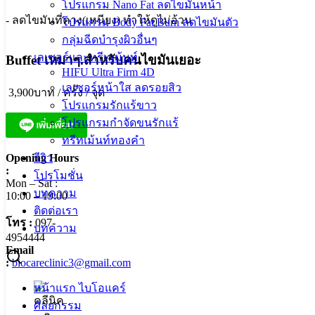
โปรแกรม Nano Fat ลดไขมันหน้า
-
ลดไขมันที่คาง
(
เหนียง
)
ทำให้ดูไม่อ้วน
โปรแกรม Body Fat Burn ลดไขมันตัว
กลุ่มฉีดบำรุงผิวอื่นๆ
เลเซอร์และทรีทเม้นท์
Buffet เหมาๆ.สำหรับคนไขมันเยอะ
HIFU Ultra Firm 4D
เลเซอร์หน้าใส ลดรอยสิว
3,900
บาท
/
ครั้ง
/
จุด
โปรแกรมรักแร้ขาว
โปรแกรมกำจัดขนรักแร้
ทรีทเม้นท์ทองคำ
Opening Hours
รีวิว
:
โปรโมชั่น
Mon – Sat :
บทความ
10:00 – 19:00
ติดต่อเรา
โทร :
097-
บทความ
4954444
Email
:
biocareclinic3@gmail.com
หน้าแรก ไบโอแคร์
ศัลยกรรม