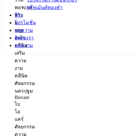
ทรีทเม้นท์ทองคำ
รีวิว
โปรโมชั่น
บทความ
ติดต่อเรา
คลีนิค
บทความ
เสริม
ความ
งาม
คลีนิค
ศัลยกรรม
นครปฐม
Biocare
ไบ
โอ
แคร์
ศัลยกรรม
ความ