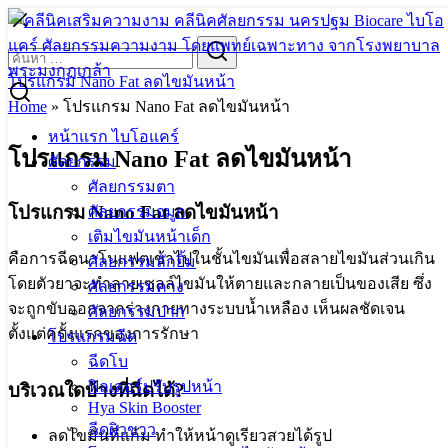
Skip
to
Search
Search
content
for:
โปรแกรม Nano Fat ลดไขมันหน้า
Home
»
โปรแกรม Nano Fat ลดไขมันหน้า
หน้าแรก ไบโอแคร์
โปรแกรม Nano Fat ลดไขมันหน้า
ศัลยกรรม
ศัลยกรรมตา
โปรแกรม Nano Fat ลดไขมันหน้า
ศัลยกรรมจมูก
เติมไขมันหน้าเด็ก
คือการฉีดนาโนแฟตเข้าไปในชั้นไขมันเพื่อสลายไขมันส่วนเกิน
ศัลยกรรมลักยิ้ม
โดยตัวยาจะทำลายเซลล์ไขมันให้ตายและกลายเป็นของเสีย ซึ่ง
ศัลยกรรมคาง
จะถูกขับออกจากร่างกายทางระบบน้ำเหลือง เห็นผลชัดเจน
ศัลยกรรมปาก
ตั้งแต่ครั้งแรกของการรักษา
โปรแกรมฉีด
ฉีดโบ
ฟิลเลอร์ปรับรูปหน้า
บริเวณใดบ้างที่ฉีดได้?
Hya Skin Booster
ฉีดผิวขาว
ลดไขมันที่แก้ม ทำให้หน้าดูเรียวสวยได้รูป