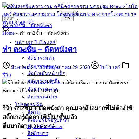
Skip
to
Search
Search
content
for:
ทำ ตา2ชั้น + ตัดหนังตา
Home
»
ทำ ตา2ชั้น + ตัดหนังตา
หน้าแรก ไบโอแคร์
ทำ ตา2ชั้น + ตัดหนังตา
ศัลยกรรม
ศัลยกรรมตา
ศัลยกรรมจมูก
สิงหาคม 24, 2018
พฤษภาคม 29, 2020
ไบโอแคร์
เติมไขมันหน้าเด็ก
รีวิว
ศัลยกรรมลักยิ้ม
ศัลยกรรมคาง
ศัลยกรรมปาก
โปรแกรมฉีด
รีวิว ตา2ชั้น + ตัดหนังตา คุณแจงดีใจมากที่ไม่ต้องใช้
ฉีดโบ
สติ๊กเกอร์ติดตาให้เป็น2ชั้นแล้ว
ฟิลเลอร์ปรับรูปหน้า
ตื่นมาก็สวยเลยค่ะ ^^
Hya Skin Booster
ฉีดผิวขาว