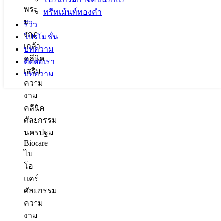
ทรีทเม้นท์ทองคำ
รีวิว
โปรโมชั่น
บทความ
คลีนิค
ติดต่อเรา
เสริม
บทความ
ความ
งาม
คลีนิค
ศัลยกรรม
นครปฐม
Biocare
ไบ
โอ
แคร์
ศัลยกรรม
ความ
งาม