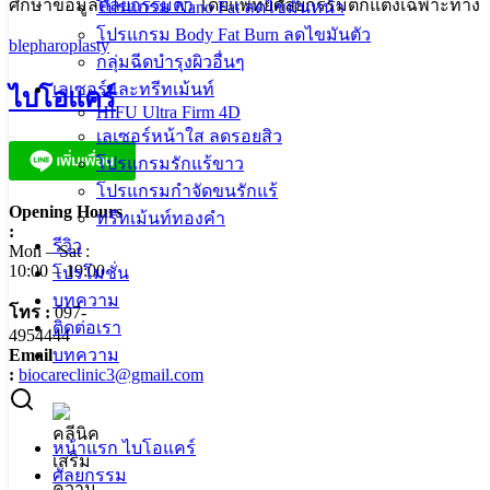
ศึกษาข้อมูล
ศัลยกรรมตา
โดยแพทย์ศัลยกรรมตกแต่งเฉพาะทาง
โปรแกรม Nano Fat ลดไขมันหน้า
โปรแกรม Body Fat Burn ลดไขมันตัว
blepharoplasty
กลุ่มฉีดบำรุงผิวอื่นๆ
เลเซอร์และทรีทเม้นท์
ไบโอแคร์
HIFU Ultra Firm 4D
เลเซอร์หน้าใส ลดรอยสิว
โปรแกรมรักแร้ขาว
โปรแกรมกำจัดขนรักแร้
Opening Hours
ทรีทเม้นท์ทองคำ
:
รีวิว
Mon – Sat :
10:00 – 19:00
โปรโมชั่น
บทความ
โทร :
097-
ติดต่อเรา
4954444
บทความ
Email
:
biocareclinic3@gmail.com
หน้าแรก ไบโอแคร์
ศัลยกรรม